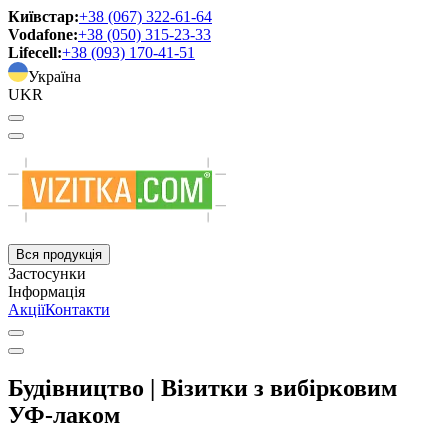
Київстар:
+38 (067) 322-61-64
Vodafone:
+38 (050) 315-23-33
Lifecell:
+38 (093) 170-41-51
Україна
UKR
Вся продукція
Застосунки
Інформація
Акції
Контакти
Будівництво | Візитки з вибірковим
УФ-лаком