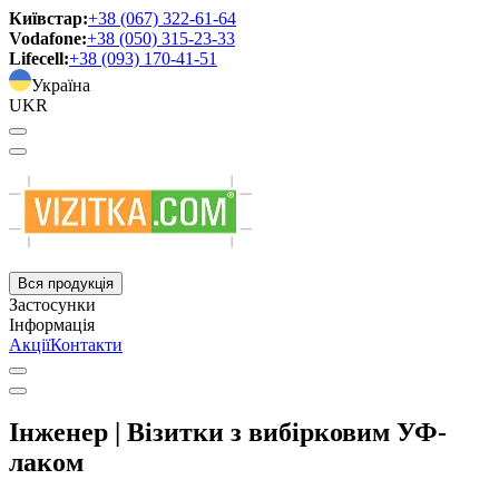
Київстар:
+38 (067) 322-61-64
Vodafone:
+38 (050) 315-23-33
Lifecell:
+38 (093) 170-41-51
Україна
UKR
Вся продукція
Застосунки
Інформація
Акції
Контакти
Інженер | Візитки з вибірковим УФ-
лаком