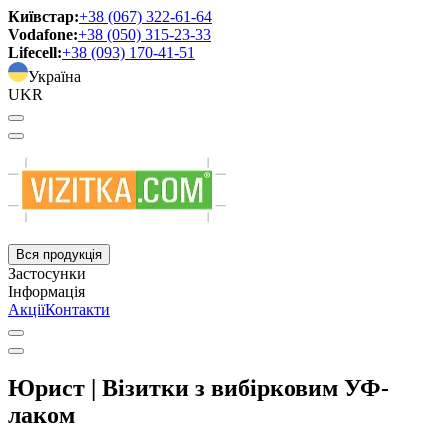
Київстар:
+38 (067) 322-61-64
Vodafone:
+38 (050) 315-23-33
Lifecell:
+38 (093) 170-41-51
Україна
UKR
Вся продукція
Застосунки
Інформація
Акції
Контакти
Юрист | Візитки з вибірковим УФ-
лаком