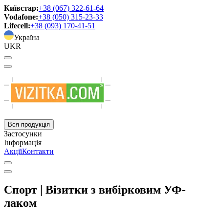
Київстар:
+38 (067) 322-61-64
Vodafone:
+38 (050) 315-23-33
Lifecell:
+38 (093) 170-41-51
Україна
UKR
Вся продукція
Застосунки
Інформація
Акції
Контакти
Спорт | Візитки з вибірковим УФ-
лаком