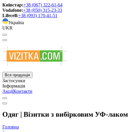
Київстар:
+38 (067) 322-61-64
Vodafone:
+38 (050) 315-23-33
Lifecell:
+38 (093) 170-41-51
Україна
UKR
Вся продукція
Застосунки
Інформація
Акції
Контакти
Одяг | Візитки з вибірковим УФ-лаком
Головна