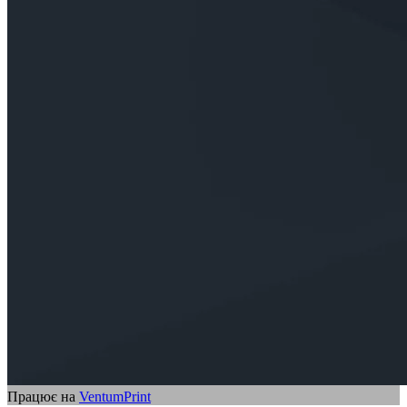
Працює на
VentumPrint