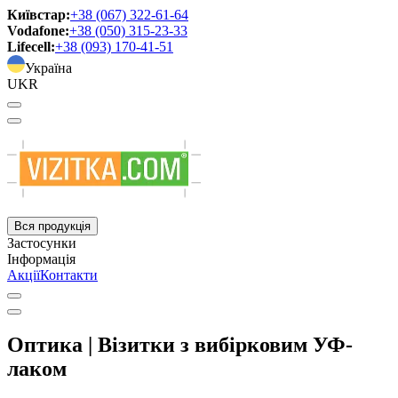
Київстар:
+38 (067) 322-61-64
Vodafone:
+38 (050) 315-23-33
Lifecell:
+38 (093) 170-41-51
Україна
UKR
Вся продукція
Застосунки
Інформація
Акції
Контакти
Оптика | Візитки з вибірковим УФ-
лаком