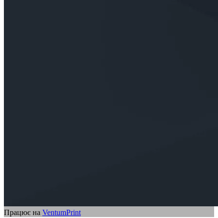
Працює на
VentumPrint