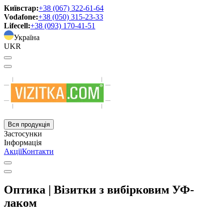
Київстар:
+38 (067) 322-61-64
Vodafone:
+38 (050) 315-23-33
Lifecell:
+38 (093) 170-41-51
Україна
UKR
Вся продукція
Застосунки
Інформація
Акції
Контакти
Оптика | Візитки з вибірковим УФ-
лаком