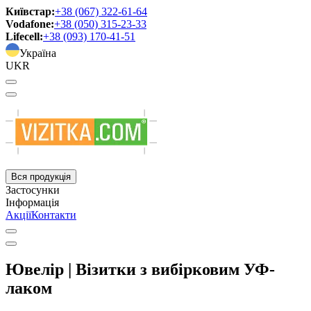
Київстар:
+38 (067) 322-61-64
Vodafone:
+38 (050) 315-23-33
Lifecell:
+38 (093) 170-41-51
Україна
UKR
Вся продукція
Застосунки
Інформація
Акції
Контакти
Ювелір | Візитки з вибірковим УФ-
лаком