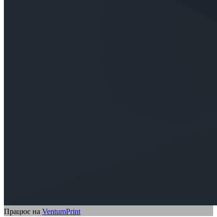
Працює на
VentumPrint