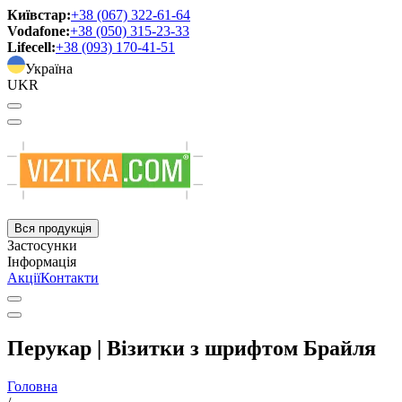
Київстар:
+38 (067) 322-61-64
Vodafone:
+38 (050) 315-23-33
Lifecell:
+38 (093) 170-41-51
Україна
UKR
Вся продукція
Застосунки
Інформація
Акції
Контакти
Перукар | Візитки з шрифтом Брайля
Головна