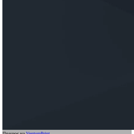
Працює на
VentumPrint