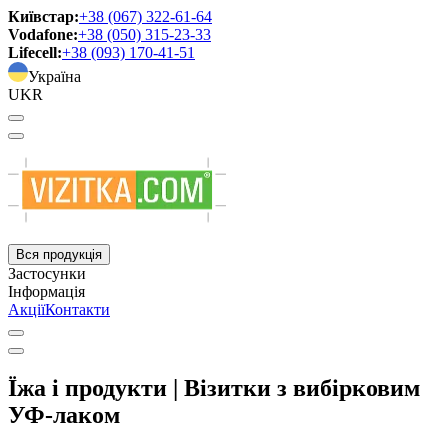
Київстар:
+38 (067) 322-61-64
Vodafone:
+38 (050) 315-23-33
Lifecell:
+38 (093) 170-41-51
Україна
UKR
Вся продукція
Застосунки
Інформація
Акції
Контакти
Їжа і продукти | Візитки з вибірковим
УФ-лаком