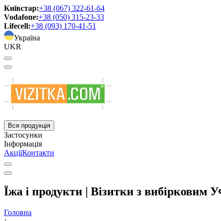
Київстар:
+38 (067) 322-61-64
Vodafone:
+38 (050) 315-23-33
Lifecell:
+38 (093) 170-41-51
Україна
UKR
Вся продукція
Застосунки
Інформація
Акції
Контакти
Їжа і продукти | Візитки з вибірковим 
Головна