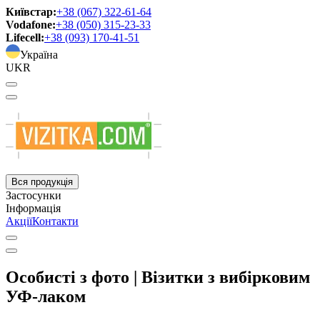
Київстар:
+38 (067) 322-61-64
Vodafone:
+38 (050) 315-23-33
Lifecell:
+38 (093) 170-41-51
Україна
UKR
Вся продукція
Застосунки
Інформація
Акції
Контакти
Особисті з фото | Візитки з вибірковим
УФ-лаком