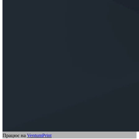
Працює на
VentumPrint