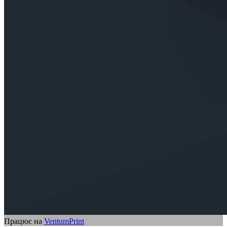
Працює на
VentumPrint