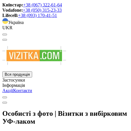
Київстар:
+38 (067) 322-61-64
Vodafone:
+38 (050) 315-23-33
Lifecell:
+38 (093) 170-41-51
Україна
UKR
Вся продукція
Застосунки
Інформація
Акції
Контакти
Особисті з фото | Візитки з вибірковим
УФ-лаком