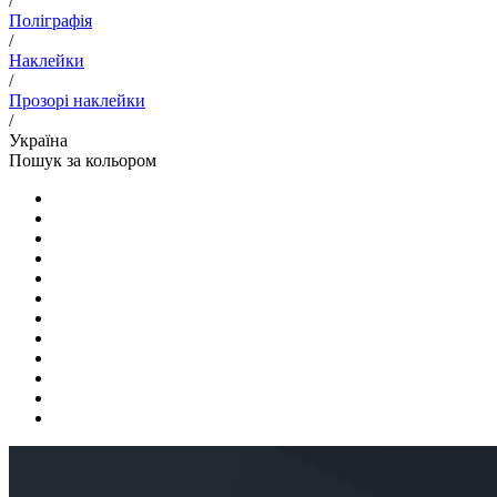
/
Поліграфія
/
Наклейки
/
Прозорі наклейки
/
Україна
Пошук за кольором