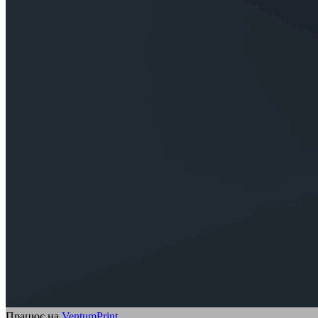
Працює на
VentumPrint