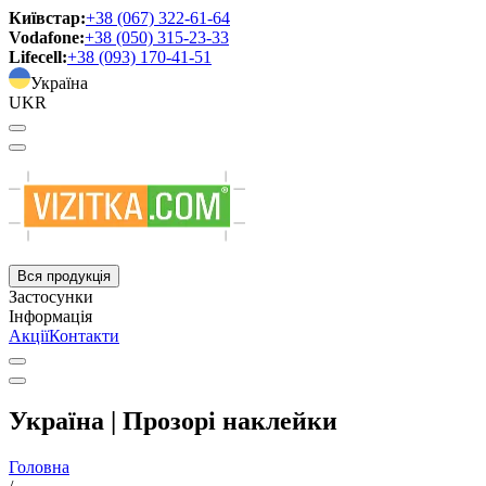
Київстар:
+38 (067) 322-61-64
Vodafone:
+38 (050) 315-23-33
Lifecell:
+38 (093) 170-41-51
Україна
UKR
Вся продукція
Застосунки
Інформація
Акції
Контакти
Україна | Прозорі наклейки
Головна