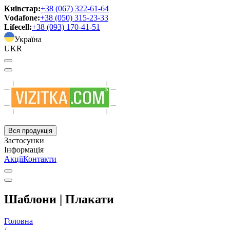
Київстар:
+38 (067) 322-61-64
Vodafone:
+38 (050) 315-23-33
Lifecell:
+38 (093) 170-41-51
Україна
UKR
Вся продукція
Застосунки
Інформація
Акції
Контакти
Шаблони | Плакати
Головна