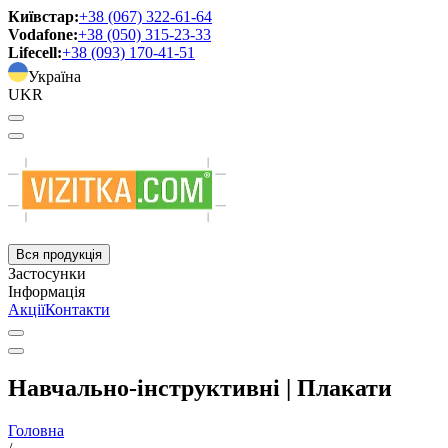
Київстар:
+38 (067) 322-61-64
Vodafone:
+38 (050) 315-23-33
Lifecell:
+38 (093) 170-41-51
Україна
UKR
Вся продукція
Застосунки
Інформація
Акції
Контакти
Навчально-інструктивні | Плакати
Головна