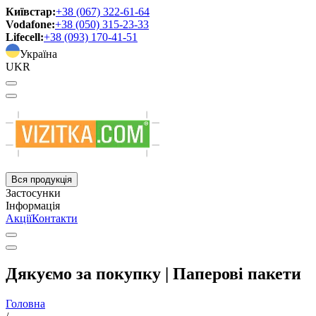
Київстар:
+38 (067) 322-61-64
Vodafone:
+38 (050) 315-23-33
Lifecell:
+38 (093) 170-41-51
Україна
UKR
Вся продукція
Застосунки
Інформація
Акції
Контакти
Дякуємо за покупку | Паперові пакети
Головна