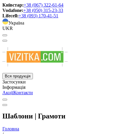
Київстар:
+38 (067) 322-61-64
Vodafone:
+38 (050) 315-23-33
Lifecell:
+38 (093) 170-41-51
Україна
UKR
Вся продукція
Застосунки
Інформація
Акції
Контакти
Шаблони | Грамоти
Головна