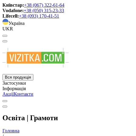
Київстар:
+38 (067) 322-61-64
Vodafone:
+38 (050) 315-23-33
Lifecell:
+38 (093) 170-41-51
Україна
UKR
Вся продукція
Застосунки
Інформація
Акції
Контакти
Освіта | Грамоти
Головна