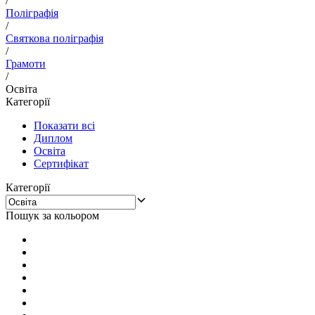
/
Поліграфія
/
Святкова поліграфія
/
Грамоти
/
Освіта
Категорії
Показати всі
Диплом
Освіта
Сертифікат
Категорії
Пошук за кольором