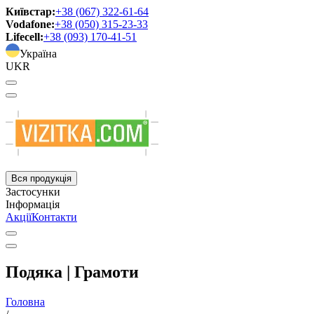
Київстар:
+38 (067) 322-61-64
Vodafone:
+38 (050) 315-23-33
Lifecell:
+38 (093) 170-41-51
Україна
UKR
Вся продукція
Застосунки
Інформація
Акції
Контакти
Подяка | Грамоти
Головна