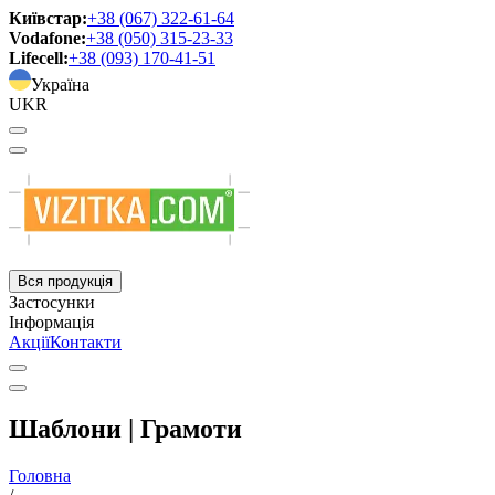
Київстар:
+38 (067) 322-61-64
Vodafone:
+38 (050) 315-23-33
Lifecell:
+38 (093) 170-41-51
Україна
UKR
Вся продукція
Застосунки
Інформація
Акції
Контакти
Шаблони | Грамоти
Головна