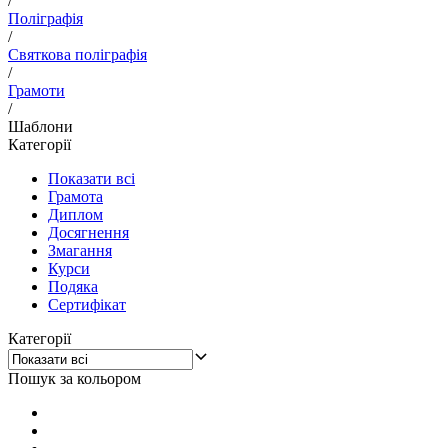
/
Поліграфія
/
Святкова поліграфія
/
Грамоти
/
Шаблони
Категорії
Показати всі
Грамота
Диплом
Досягнення
Змагання
Курси
Подяка
Сертифікат
Категорії
Пошук за кольором