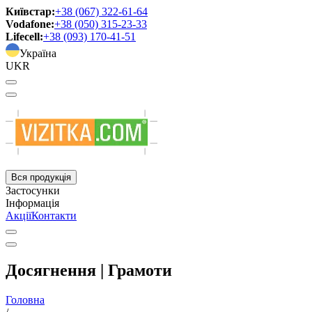
Київстар:
+38 (067) 322-61-64
Vodafone:
+38 (050) 315-23-33
Lifecell:
+38 (093) 170-41-51
Україна
UKR
Вся продукція
Застосунки
Інформація
Акції
Контакти
Досягнення | Грамоти
Головна