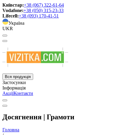
Київстар:
+38 (067) 322-61-64
Vodafone:
+38 (050) 315-23-33
Lifecell:
+38 (093) 170-41-51
Україна
UKR
Вся продукція
Застосунки
Інформація
Акції
Контакти
Досягнення | Грамоти
Головна