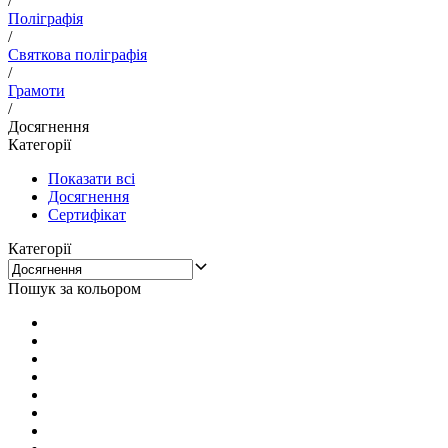
/
Поліграфія
/
Святкова поліграфія
/
Грамоти
/
Досягнення
Категорії
Показати всі
Досягнення
Сертифікат
Категорії
Пошук за кольором