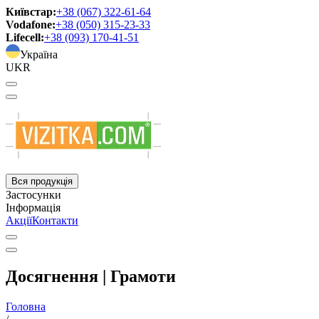
Київстар:
+38 (067) 322-61-64
Vodafone:
+38 (050) 315-23-33
Lifecell:
+38 (093) 170-41-51
Україна
UKR
Вся продукція
Застосунки
Інформація
Акції
Контакти
Досягнення | Грамоти
Головна