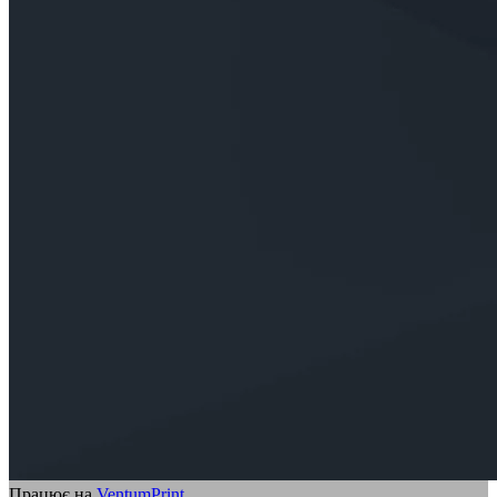
Працює на
VentumPrint