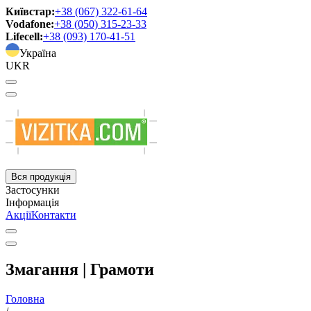
Київстар:
+38 (067) 322-61-64
Vodafone:
+38 (050) 315-23-33
Lifecell:
+38 (093) 170-41-51
Україна
UKR
Вся продукція
Застосунки
Інформація
Акції
Контакти
Змагання | Грамоти
Головна