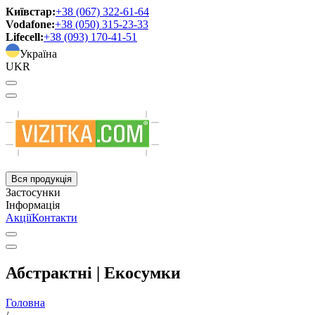
Київстар:
+38 (067) 322-61-64
Vodafone:
+38 (050) 315-23-33
Lifecell:
+38 (093) 170-41-51
Україна
UKR
Вся продукція
Застосунки
Інформація
Акції
Контакти
Абстрактні | Екосумки
Головна