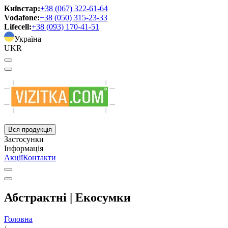
Київстар:
+38 (067) 322-61-64
Vodafone:
+38 (050) 315-23-33
Lifecell:
+38 (093) 170-41-51
Україна
UKR
Вся продукція
Застосунки
Інформація
Акції
Контакти
Абстрактні | Екосумки
Головна