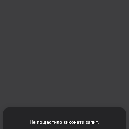
Завантаження конструктора
Не пощастило виконати запит.