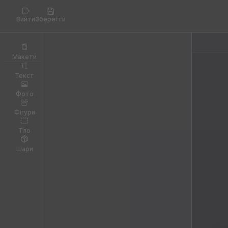
Вийти
Зберегти
Макети
Текст
Фото
Фігури
Тло
Шари