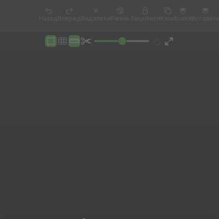
Назад
Вперед
Видалити
Рівень
Закріпити
Клон
Копія
Вставит