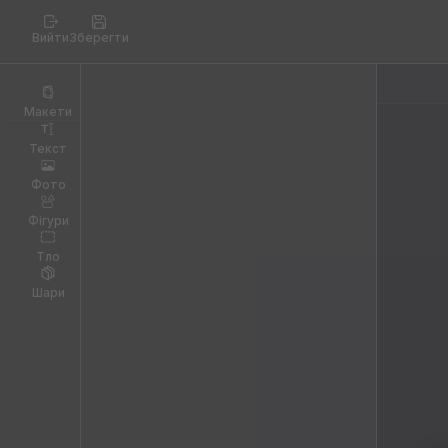
Вийти
Зберегти
Макети
Текст
Фото
Фігури
Тло
Шари