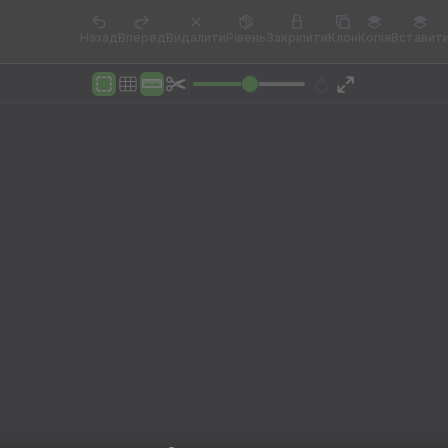
Назад
Вперед
Видалити
Рівень
Закріпити
Клон
Копія
Вставит