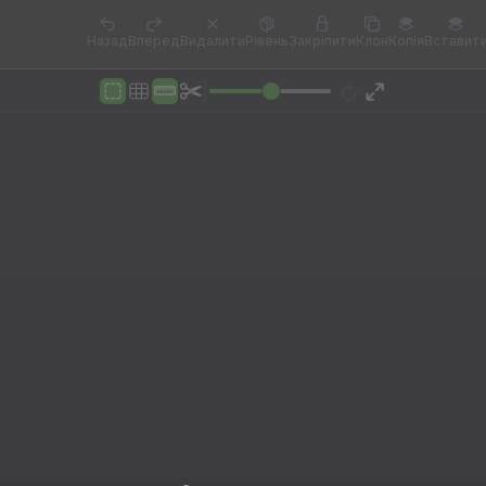
Назад
Вперед
Видалити
Рівень
Закріпити
Клон
Копія
Вставит