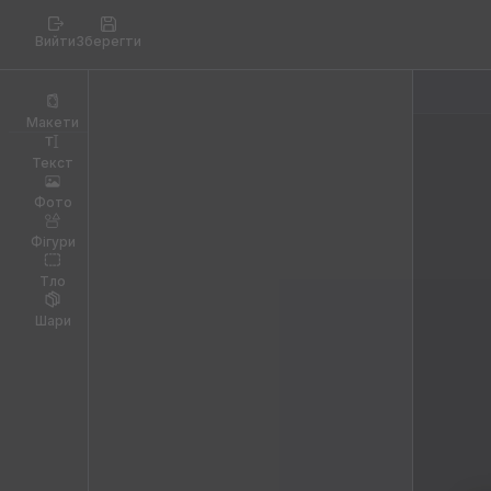
Вийти
Зберегти
Макети
Текст
Фото
Фігури
Тло
Шари