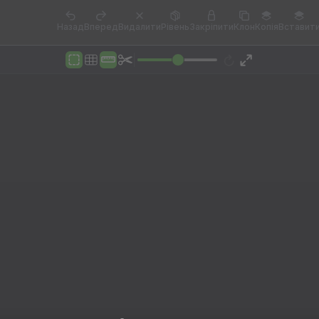
Назад
Вперед
Видалити
Рівень
Закріпити
Клон
Копія
Вставит