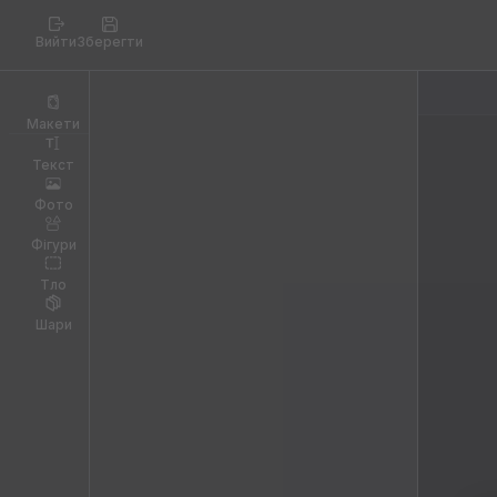
Вийти
Зберегти
Макети
Текст
Фото
Фігури
Тло
Шари