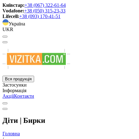
Київстар:
+38 (067) 322-61-64
Vodafone:
+38 (050) 315-23-33
Lifecell:
+38 (093) 170-41-51
Україна
UKR
Вся продукція
Застосунки
Інформація
Акції
Контакти
Діти | Бирки
Головна