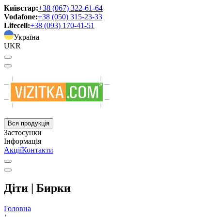
Київстар:
+38 (067) 322-61-64
Vodafone:
+38 (050) 315-23-33
Lifecell:
+38 (093) 170-41-51
Україна
UKR
Вся продукція
Застосунки
Інформація
Акції
Контакти
Діти | Бирки
Головна