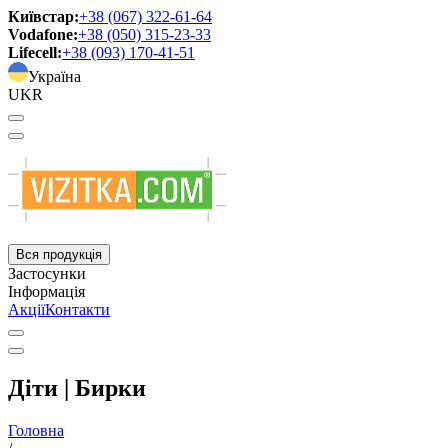
Київстар:
+38 (067) 322-61-64
Vodafone:
+38 (050) 315-23-33
Lifecell:
+38 (093) 170-41-51
Україна
UKR
Вся продукція
Застосунки
Інформація
Акції
Контакти
Діти | Бирки
Головна