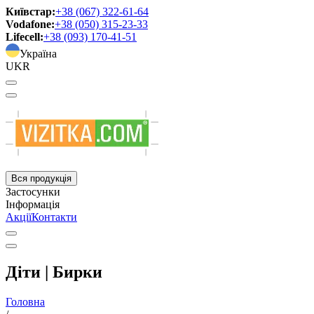
Київстар:
+38 (067) 322-61-64
Vodafone:
+38 (050) 315-23-33
Lifecell:
+38 (093) 170-41-51
Україна
UKR
Вся продукція
Застосунки
Інформація
Акції
Контакти
Діти | Бирки
Головна