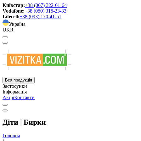
Київстар:
+38 (067) 322-61-64
Vodafone:
+38 (050) 315-23-33
Lifecell:
+38 (093) 170-41-51
Україна
UKR
Вся продукція
Застосунки
Інформація
Акції
Контакти
Діти | Бирки
Головна