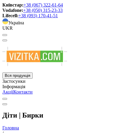
Київстар:
+38 (067) 322-61-64
Vodafone:
+38 (050) 315-23-33
Lifecell:
+38 (093) 170-41-51
Україна
UKR
Вся продукція
Застосунки
Інформація
Акції
Контакти
Діти | Бирки
Головна