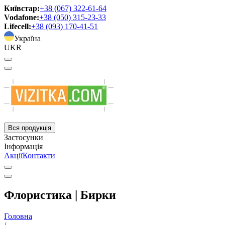
Київстар:
+38 (067) 322-61-64
Vodafone:
+38 (050) 315-23-33
Lifecell:
+38 (093) 170-41-51
Україна
UKR
Вся продукція
Застосунки
Інформація
Акції
Контакти
Флористика | Бирки
Головна