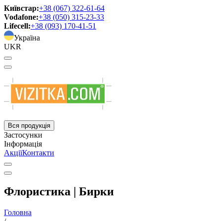
Київстар:
+38 (067) 322-61-64
Vodafone:
+38 (050) 315-23-33
Lifecell:
+38 (093) 170-41-51
Україна
UKR
Вся продукція
Застосунки
Інформація
Акції
Контакти
Флористика | Бирки
Головна