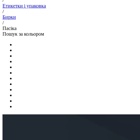
/
Етикетки і упаковка
/
Бирки
/
Пасіка
Пошук за кольором