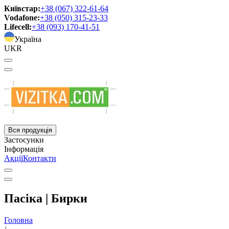
Київстар:
+38 (067) 322-61-64
Vodafone:
+38 (050) 315-23-33
Lifecell:
+38 (093) 170-41-51
Україна
UKR
Вся продукція
Застосунки
Інформація
Акції
Контакти
Пасіка | Бирки
Головна