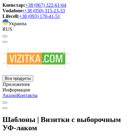
Киевстар:
+38 (067) 322-61-64
Vodafone:
+38 (050) 315-23-33
Lifecell:
+38 (093) 170-41-51
Украина
RUS
Все продукты
Приложения
Информация
Акции
Контакты
Шаблоны | Визитки с выборочным
УФ-лаком