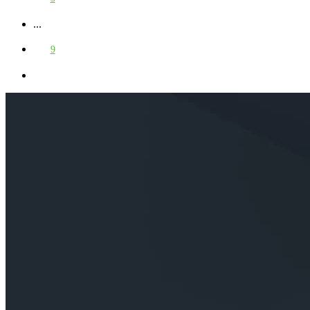
...
9