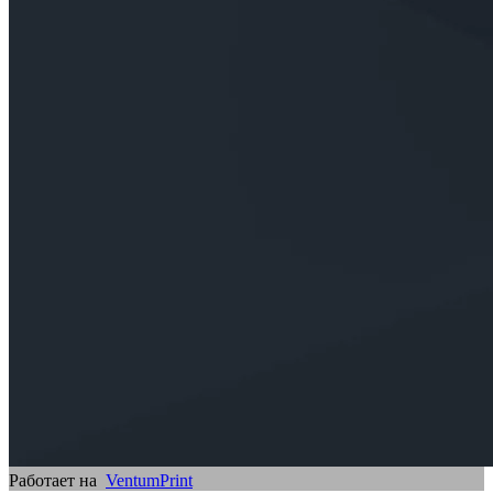
Работает на
VentumPrint