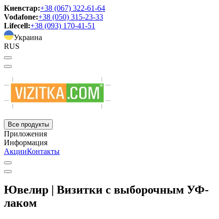
Киевстар:
+38 (067) 322-61-64
Vodafone:
+38 (050) 315-23-33
Lifecell:
+38 (093) 170-41-51
Украина
RUS
Все продукты
Приложения
Информация
Акции
Контакты
Ювелир | Визитки с выборочным УФ-
лаком