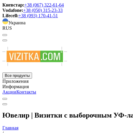
Киевстар:
+38 (067) 322-61-64
Vodafone:
+38 (050) 315-23-33
Lifecell:
+38 (093) 170-41-51
Украина
RUS
Все продукты
Приложения
Информация
Акции
Контакты
Ювелир | Визитки с выборочным УФ-л
Главная