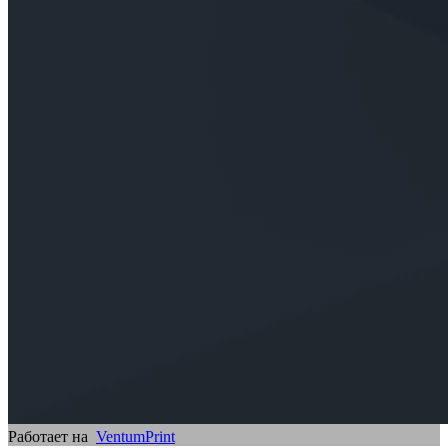
Работает на
VentumPrint