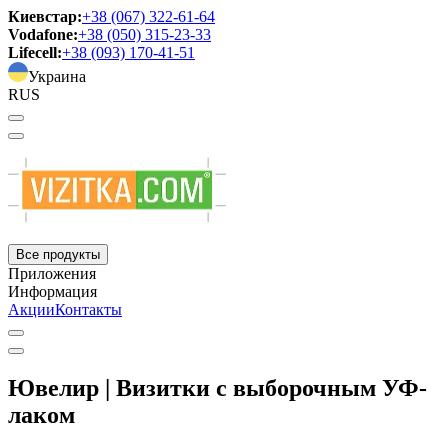
Киевстар:
+38 (067) 322-61-64
Vodafone:
+38 (050) 315-23-33
Lifecell:
+38 (093) 170-41-51
Украина
RUS
Все продукты
Приложения
Информация
Акции
Контакты
Ювелир | Визитки с выборочным УФ-
лаком