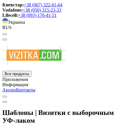
Киевстар:
+38 (067) 322-61-64
Vodafone:
+38 (050) 315-23-33
Lifecell:
+38 (093) 170-41-51
Украина
RUS
Все продукты
Приложения
Информация
Акции
Контакты
Шаблоны | Визитки с выборочным
УФ-лаком