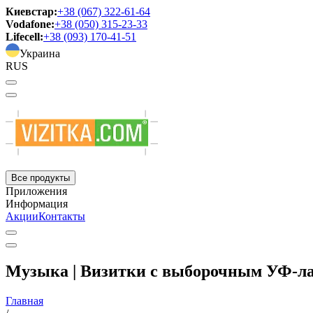
Киевстар:
+38 (067) 322-61-64
Vodafone:
+38 (050) 315-23-33
Lifecell:
+38 (093) 170-41-51
Украина
RUS
Все продукты
Приложения
Информация
Акции
Контакты
Музыка | Визитки с выборочным УФ-л
Главная