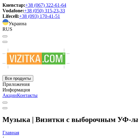
Киевстар:
+38 (067) 322-61-64
Vodafone:
+38 (050) 315-23-33
Lifecell:
+38 (093) 170-41-51
Украина
RUS
Все продукты
Приложения
Информация
Акции
Контакты
Музыка | Визитки с выборочным УФ-л
Главная