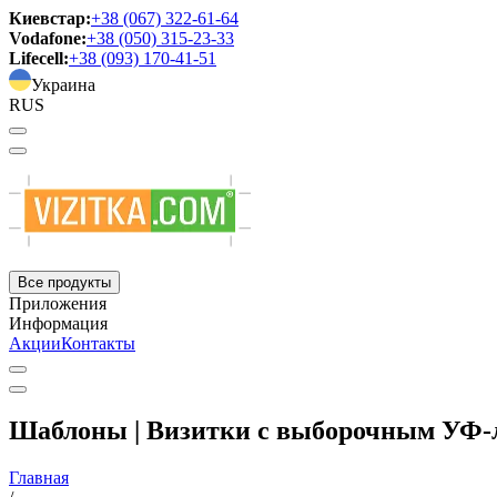
Киевстар:
+38 (067) 322-61-64
Vodafone:
+38 (050) 315-23-33
Lifecell:
+38 (093) 170-41-51
Украина
RUS
Все продукты
Приложения
Информация
Акции
Контакты
Шаблоны | Визитки с выборочным УФ-
Главная