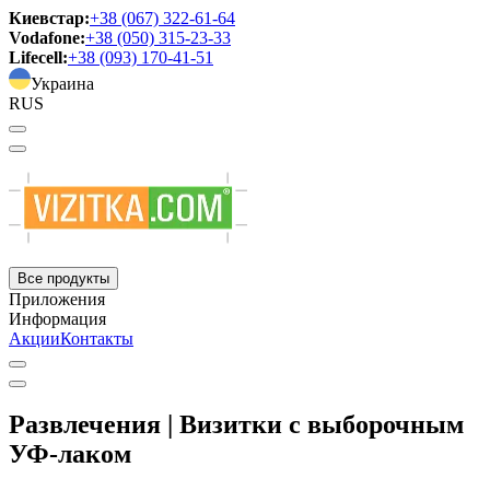
Киевстар:
+38 (067) 322-61-64
Vodafone:
+38 (050) 315-23-33
Lifecell:
+38 (093) 170-41-51
Украина
RUS
Все продукты
Приложения
Информация
Акции
Контакты
Развлечения | Визитки с выборочным
УФ-лаком